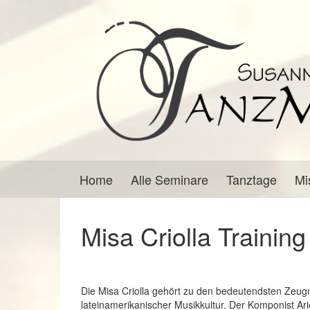
Springe
Zum
zum
Hauptmenü
Inhalt
springen
Home
Alle Seminare
Tanztage
Mi
Misa Criolla Training
Die Misa Criolla gehört zu den bedeutendsten Zeug
lateinamerikanischer Musikkultur. Der Komponist Ari