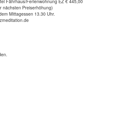
otel Fährhaus/Ferienwohnung EZ € 445,00
zur nächsten Preiserhöhung)
dem Mittagessen 13.30 Uhr.
zmeditation.de
den.