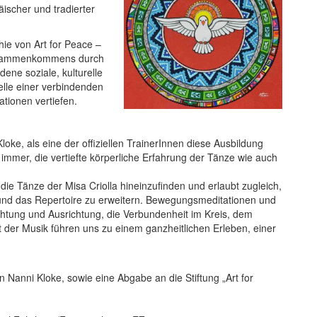
ischer und tradierter
hie von Art for Peace –
Zusammenkommens durch
ene soziale, kulturelle
elle einer verbindenden
ationen vertiefen.
loke, als eine der offiziellen TrainerInnen diese Ausbildung
e immer, die vertiefte körperliche Erfahrung der Tänze wie auch
n die Tänze der Misa Criolla hineinzufinden und erlaubt zugleich,
d das Repertoire zu erweitern. Bewegungsmeditationen und
ichtung und Ausrichtung, die Verbundenheit im Kreis, dem
t der Musik führen uns zu einem ganzheitlichen Erleben, einer
 Nanni Kloke, sowie eine Abgabe an die Stiftung „Art for