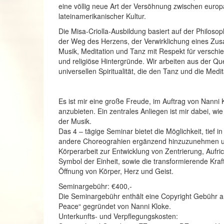
eine völlig neue Art der Versöhnung zwischen europä
lateinamerikanischer Kultur.
Die Misa-Criolla-Ausbildung basiert auf der Philosop
der Weg des Herzens, der Verwirklichung eines 
Musik, Meditation und Tanz mit Respekt für verschied
und religiöse Hintergründe. Wir arbeiten aus der Qu
universellen Spiritualität, die den Tanz und die Medit
Es ist mir eine große Freude, im Auftrag von Nanni K
anzubieten. Ein zentrales Anliegen ist mir dabei, wi
der Musik.
Das 4 – tägige Seminar bietet die Möglichkeit, tief i
andere Choreograhien ergänzend hinzuzunehmen un
Körperarbeit zur Entwicklung von Zentrierung, Aufr
Symbol der Einheit, sowie die transformierende Kraf
Öffnung von Körper, Herz und Geist.
Seminargebühr: €400,-
Die Seminargebühr enthält eine Copyright Gebühr an
Peace“ gegründet von Nanni Kloke.
Unterkunfts- und Verpflegungskosten: