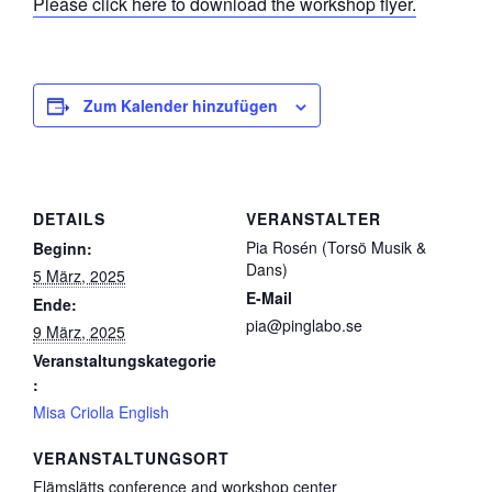
Please click here to download the workshop flyer.
Zum Kalender hinzufügen
DETAILS
VERANSTALTER
Pia Rosén (Torsö Musik &
Beginn:
Dans)
5 März, 2025
E-Mail
Ende:
pia@pinglabo.se
9 März, 2025
Veranstaltungskategorie
:
Misa Criolla English
VERANSTALTUNGSORT
Flämslätts conference and workshop center