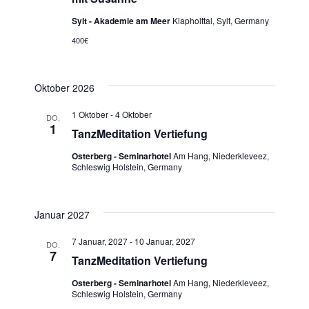
ä
t
h
h
a
Sylt - Akademie am Meer
Klapholttal, Sylt, Germany
l
t
l
400€
e
e
t
n
.
u
n
Oktober 2026
n
-
g
1 Oktober
-
4 Oktober
DO.
N
1
A
TanzMeditation Vertiefung
a
n
Osterberg - Seminarhotel
Am Hang, Niederkleveez,
s
Schleswig Holstein, Germany
v
i
i
c
g
Januar 2027
h
t
a
7 Januar, 2027
-
10 Januar, 2027
DO.
e
7
t
TanzMeditation Vertiefung
n
i
Osterberg - Seminarhotel
Am Hang, Niederkleveez,
-
Schleswig Holstein, Germany