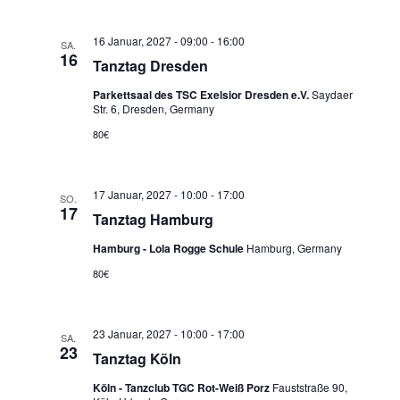
o
N
a
n
16 Januar, 2027 - 09:00
-
16:00
v
SA.
16
Tanztag Dresden
i
g
Parkettsaal des TSC Exelsior Dresden e.V.
Saydaer
Str. 6, Dresden, Germany
a
80€
t
i
o
17 Januar, 2027 - 10:00
-
17:00
SO.
n
17
Tanztag Hamburg
Hamburg - Lola Rogge Schule
Hamburg, Germany
80€
23 Januar, 2027 - 10:00
-
17:00
SA.
23
Tanztag Köln
Köln - Tanzclub TGC Rot-Weiß Porz
Fauststraße 90,