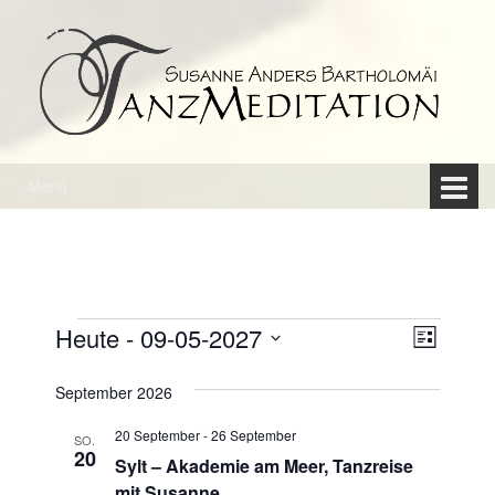
Springe
Zum
zum
Hauptmenü
Inhalt
springen
Menü
Veranstaltungen
A
V
Heute
 - 
09-05-2027
L
e
n
D
i
r
a
s
September 2026
s
t
a
t
u
i
e
20 September
-
26 September
n
SO.
m
20
Sylt – Akademie am Meer, Tanzreise
s
c
w
mit Susanne