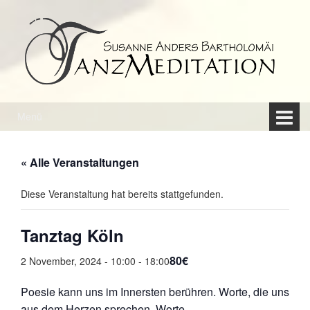
Springe
Zum
zum
Hauptmenü
Inhalt
springen
Menü
« Alle Veranstaltungen
Diese Veranstaltung hat bereits stattgefunden.
Tanztag Köln
80€
2 November, 2024 - 10:00
-
18:00
Poesie kann uns im Innersten berühren. Worte, die uns
aus dem Herzen sprechen, Worte,