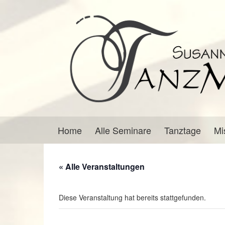
Springe
Zum
zum
Hauptmenü
Inhalt
springen
Home
Alle Seminare
Tanztage
Mi
« Alle Veranstaltungen
Diese Veranstaltung hat bereits stattgefunden.