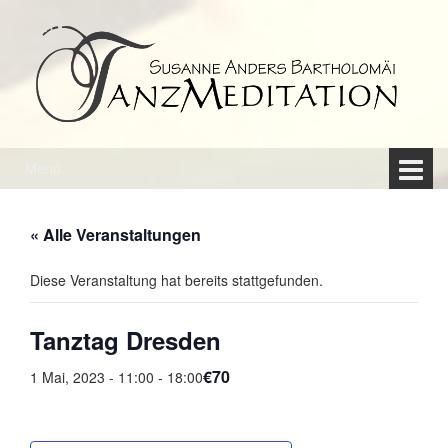
Springe
Zum
zum
Hauptmenü
Inhalt
springen
Menü
« Alle Veranstaltungen
Diese Veranstaltung hat bereits stattgefunden.
Tanztag Dresden
€70
1 Mai, 2023 - 11:00
-
18:00