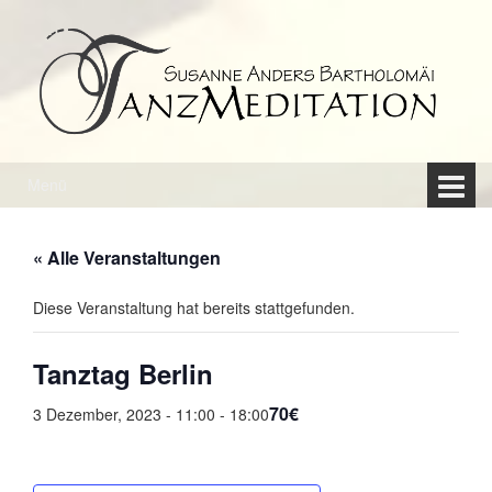
Springe
Zum
zum
Hauptmenü
Inhalt
springen
Menü
« Alle Veranstaltungen
Diese Veranstaltung hat bereits stattgefunden.
Tanztag Berlin
70€
3 Dezember, 2023 - 11:00
-
18:00