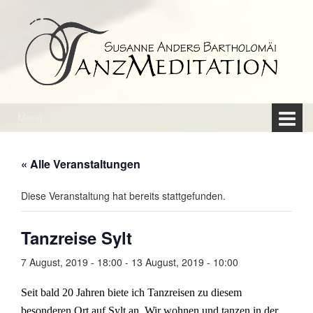
Springe
Zum
zum
Hauptmenü
Inhalt
springen
Menü
« Alle Veranstaltungen
Diese Veranstaltung hat bereits stattgefunden.
Tanzreise Sylt
7 August, 2019 - 18:00
-
13 August, 2019 - 10:00
Seit bald 20 Jahren biete ich Tanzreisen zu diesem
besonderen Ort auf Sylt an. Wir wohnen und tanzen in der