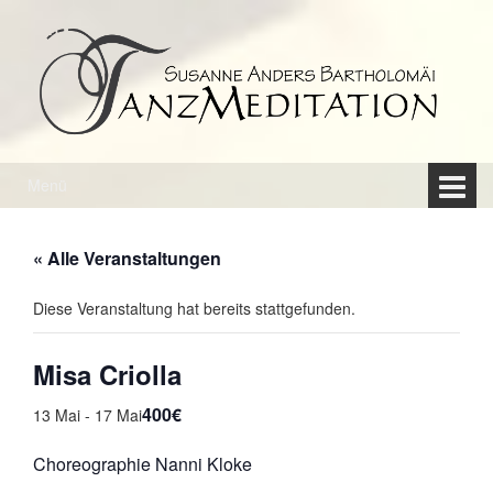
Springe
Zum
zum
Hauptmenü
Inhalt
springen
Menü
« Alle Veranstaltungen
Diese Veranstaltung hat bereits stattgefunden.
Misa Criolla
400€
13 Mai
-
17 Mai
Choreographie Nanni Kloke