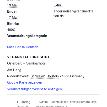
13 Mai
E-Mail
andersreisen@tanzmedita
Ende:
tion.de
17 Mai
Eintritt:
400€
Veranstaltungskategorie
:
Misa Criolla Deutsch
VERANSTALTUNGSORT
Osterberg – Seminarhotel
Am Hang
Niederkleveez
,
Schleswig Holstein
24306
Germany
Google Karte anzeigen
Veranstaltungsort-Website anzeigen
Kythira – Tanzreise mit Dimitris Barbaroussis
Tanztag
Dresden
und Susanne Anders