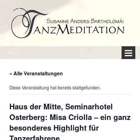
Springe
Zum
zum
Hauptmenü
Inhalt
springen
Menü
« Alle Veranstaltungen
Diese Veranstaltung hat bereits stattgefunden.
Haus der Mitte, Seminarhotel
Osterberg: Misa Criolla – ein ganz
besonderes Highlight für
Tanzerfahrene