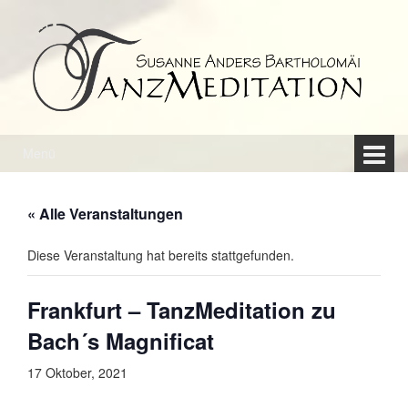
Springe
Zum
zum
Hauptmenü
Inhalt
springen
Menü
« Alle Veranstaltungen
Diese Veranstaltung hat bereits stattgefunden.
Frankfurt – TanzMeditation zu
Bach´s Magnificat
17 Oktober, 2021