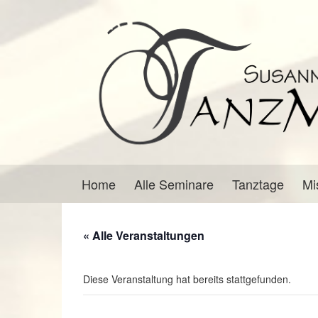
Springe
Zum
zum
Hauptmenü
Inhalt
springen
Home
Alle Seminare
Tanztage
Mi
« Alle Veranstaltungen
Diese Veranstaltung hat bereits stattgefunden.