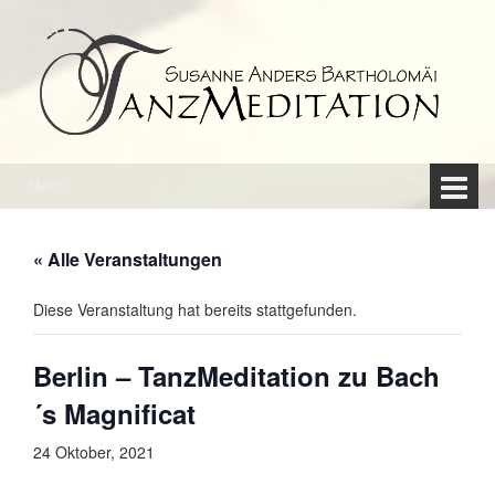
Springe
Zum
zum
Hauptmenü
Inhalt
springen
Menü
« Alle Veranstaltungen
Diese Veranstaltung hat bereits stattgefunden.
Berlin – TanzMeditation zu Bach
´s Magnificat
24 Oktober, 2021