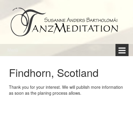
Springe
Zum
zum
Hauptmenü
Inhalt
springen
Menü
Findhorn, Scotland
Thank you for your interest. We will publish more information
as soon as the planing process allows.